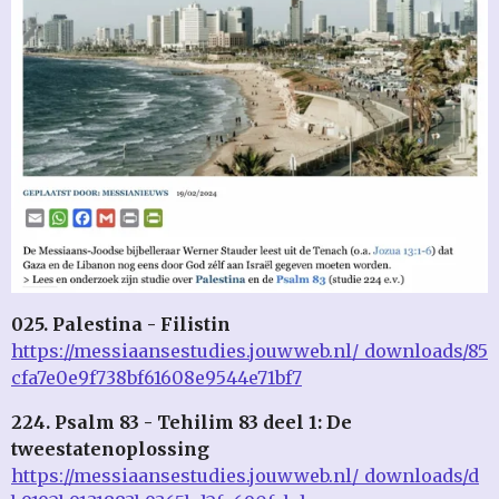
025. Palestina - Filistin
https://messiaansestudies.jouwweb.nl/_downloads/85
cfa7e0e9f738bf61608e9544e71bf7
224. Psalm 83 - Tehilim 83 deel 1: De
tweestatenoplossing
https://messiaansestudies.jouwweb.nl/_downloads/d