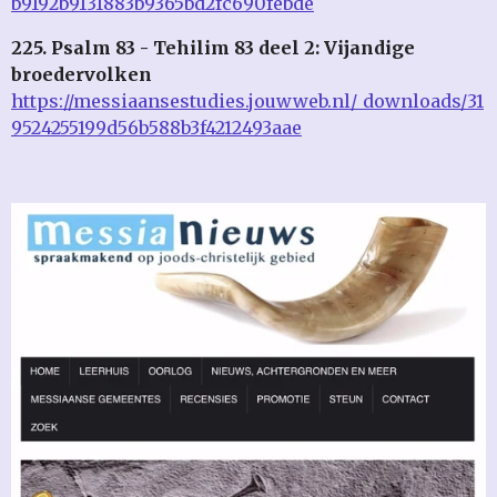
b9192b9131883b9365bd2fc690febde
225. Psalm 83 - Tehilim 83 deel 2: Vijandige
broedervolken
https://messiaansestudies.jouwweb.nl/_downloads/31
9524255199d56b588b3f4212493aae