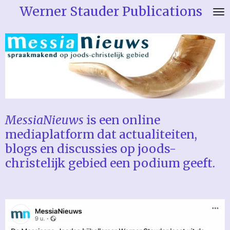
Werner Stauder Publications
Ga
direct
naar
de
hoofdinhoud
MessiaNieuws
is een online
mediaplatform dat actualiteiten,
blogs en discussies op joods-
christelijk gebied een podium geeft.