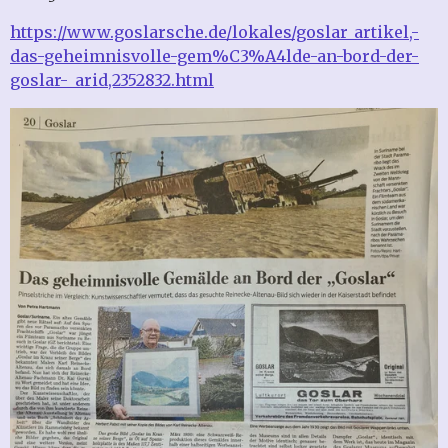
https://www.goslarsche.de/lokales/goslar_artikel,-
das-geheimnisvolle-gem%C3%A4lde-an-bord-der-
goslar-_arid,2352832.html