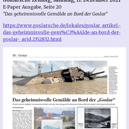
E-Paper Ausgabe, Seite 20
"Das geheimnisvolle Gemälde an Bord der Goslar"
https://www.goslarsche.de/lokales/goslar_artikel,-
das-geheimnisvolle-gem%C3%A4lde-an-bord-der-
goslar-_arid,2352832.html