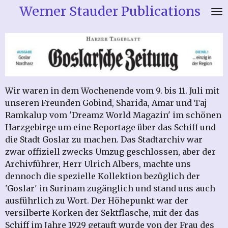
Werner Stauder Publications
Ga
direct
naar
de
hoofdinhoud
Wir waren in dem Wochenende vom 9. bis 11. Juli mit
unseren Freunden Gobind, Sharida, Amar und Taj
Ramkalup vom 'Dreamz World Magazin' im schönen
Harzgebirge um eine Reportage über das Schiff und
die Stadt Goslar zu machen. Das Stadtarchiv war
zwar offiziell zwecks Umzug geschlossen, aber der
Archivführer, Herr Ulrich Albers, machte uns
dennoch die spezielle Kollektion bezüglich der
'Goslar' in Surinam zugänglich und stand uns auch
ausführlich zu Wort. Der Höhepunkt war der
versilberte Korken der Sektflasche, mit der das
Schiff im Jahre 1929 getauft wurde von der Frau des