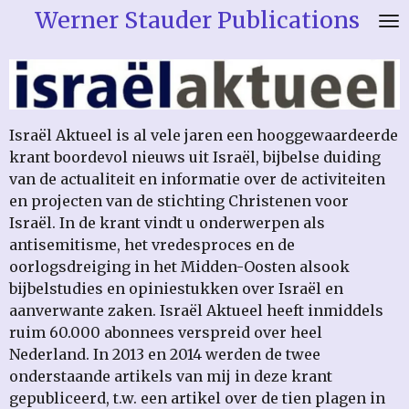
Werner Stauder Publications
Ga
direct
naar
de
hoofdinhoud
Israël Aktueel is al vele jaren een hooggewaardeerde
krant boordevol nieuws uit Israël, bijbelse duiding
van de actualiteit en informatie over de activiteiten
en projecten van de stichting Christenen voor
Israël. In de krant vindt u onderwerpen als
antisemitisme, het vredesproces en de
oorlogsdreiging in het Midden-Oosten alsook
bijbelstudies en opiniestukken over Israël en
aanverwante zaken.
Israël Aktueel heeft inmiddels
ruim 60.000 abonnees verspreid over heel
Nederland. In 2013 en 2014 werden de twee
onderstaande artikels van mij in deze krant
gepubliceerd, t.w. een artikel over de tien plagen in